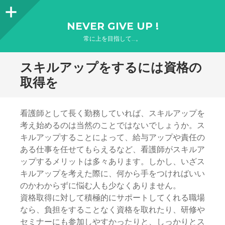
サ
NEVER GIVE UP !
イ
常に上を目指して…。
ド
スキルアップをするには資格の
バ
取得を
ー
看護師として長く勤務していれば、スキルアップを
考え始めるのは当然のことではないでしょうか。ス
キルアップすることによって、給与アップや責任の
ある仕事を任せてもらえるなど、看護師がスキルア
ップするメリットは多々あります。しかし、いざス
キルアップを考えた際に、何から手をつければいい
のかわからずに悩む人も少なくありません。
資格取得に対して積極的にサポートしてくれる職場
なら、負担をすることなく資格を取れたり、研修や
セミナーにも参加しやすかったりと、しっかりとス