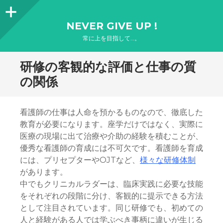
サ
NEVER GIVE UP !
イ
常に上を目指して…。
ド
研修の客観的な評価と仕事の質
バ
の関係
ー
看護師の仕事は人命を預かるものなので、徹底した
教育が必要になります。座学だけではなく、実際に
医療の現場に出て治療や介助の経験を積むことが、
優秀な看護師の育成には不可欠です。看護師を育成
には、プリセプターやOJTなど、
様々な研修体制
があります。
中でもクリニカルラダーは、臨床実践に必要な技能
をそれぞれの段階に分け、客観的に提示できる方法
として注目されています。同じ研修でも、初めての
人と経験がある人では学ぶべき事柄に違いが生じる